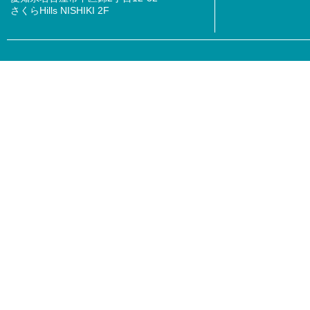
さくらHills NISHIKI 2F