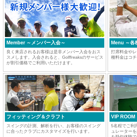
Member ～メンバー入会～
Menu ～
良く来店されるお客様は是非メンバー入会をおス
打席料金やレ
スメします。入会されると、Golffreaksのサービス
種料金はコチ
が割引価格でご利用いただけます。
フィッティング＆クラフト
VIP ROO
スイングの計測、解析を行い、お客様のスイング
5名程でご利
に合ったクラブにカスタマイズを行います。
ュレーターを
を疑似体験で