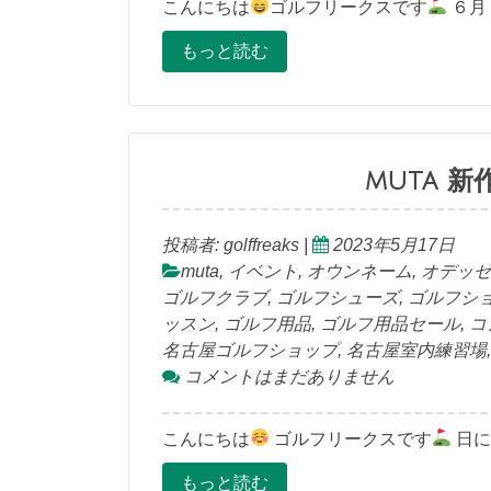
こんにちは
ゴルフリークスです
６月
もっと読む
muta 
投稿者:
golffreaks
|
2023年5月17日
muta
,
イベント
,
オウンネーム
,
オデッセ
ゴルフクラブ
,
ゴルフシューズ
,
ゴルフシ
ッスン
,
ゴルフ用品
,
ゴルフ用品セール
,
コ
名古屋ゴルフショップ
,
名古屋室内練習場
コメントはまだありません
こんにちは
ゴルフリークスです
日に
もっと読む