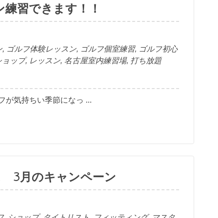
ン練習できます！！
ン
,
ゴルフ体験レッスン
,
ゴルフ個室練習
,
ゴルフ初心
ショップ
,
レッスン
,
名古屋室内練習場
,
打ち放題
フが気持ちい季節になっ …
 3月のキャンペーン
フ
,
ショップ
,
タイトリスト
,
フィッティング
,
マスタ