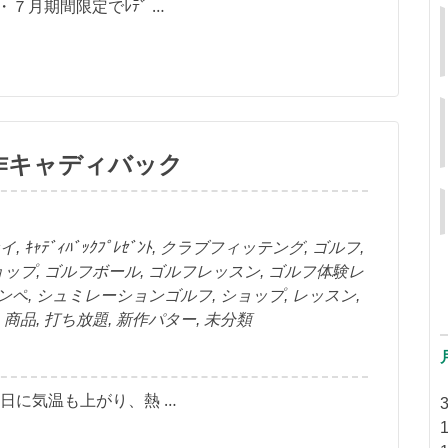
・７月期間限定でﾚﾃﾞ …
新作キャディバック
イ
,
ｷｬﾃﾞｨﾊﾞｯｸﾌﾟﾚｾﾞﾝﾄ
,
クラブフィッテング
,
ゴルフ
,
ョップ
,
ゴルフボール
,
ゴルフレッスン
,
ゴルフ体験レ
ンペ
,
シュミレーションゴルフ
,
ショップ
,
レッスン
,
,
商品
,
打ち放題
,
新作パター
,
未分類
日に気温も上がり、熱 …