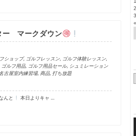
ター マークダウン
フショップ
,
ゴルフレッスン
,
ゴルフ体験レッスン
,
,
ゴルフ用品
,
ゴルフ用品セール
,
シュミレーション
名古屋室内練習場
,
商品
,
打ち放題
なんと
本日よりキャ …