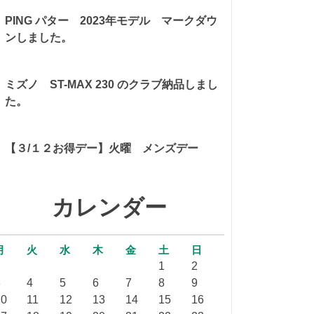
PING パター 2023年モデル マークダウ
ンしました。
ミズノ ST-MAX 230 のクラブ納品しまし
た。
【３/１２お得デー】火曜 メンズデー
カレンダー
月
火
水
木
金
土
日
1
2
3
4
5
6
7
8
9
10
11
12
13
14
15
16