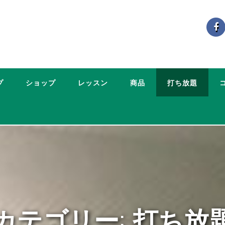
プ
ショップ
レッスン
商品
打ち放題
カテゴリー: 打ち放