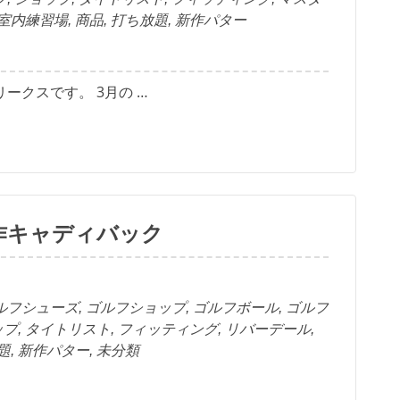
室内練習場
,
商品
,
打ち放題
,
新作パター
ークスです。 3月の …
新作キャディバック
ルフシューズ
,
ゴルフショップ
,
ゴルフボール
,
ゴルフ
ップ
,
タイトリスト
,
フィッティング
,
リバーデール
,
題
,
新作パター
,
未分類