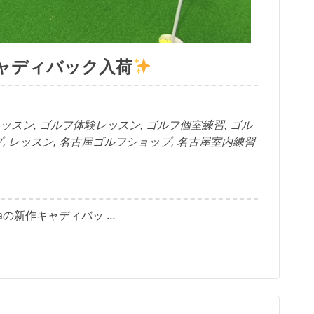
キャディバック入荷
ッスン
,
ゴルフ体験レッスン
,
ゴルフ個室練習
,
ゴル
プ
,
レッスン
,
名古屋ゴルフショップ
,
名古屋室内練習
taの新作キャディバッ …