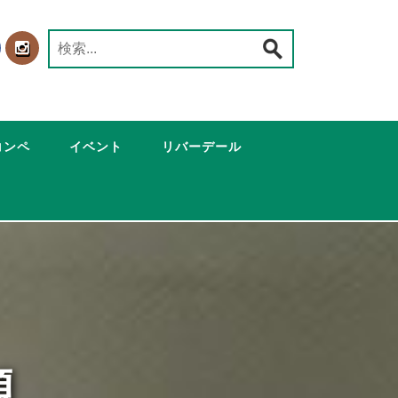
検
索:
コンペ
イベント
リバーデール
題