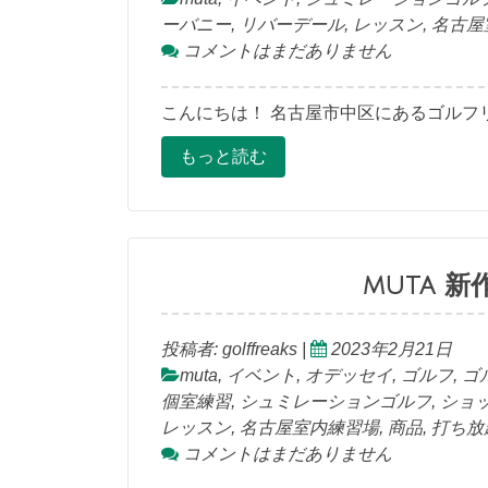
ーバニー
,
リバーデール
,
レッスン
,
名古屋
コメントはまだありません
こんにちは！ 名古屋市中区にあるゴルフリ
もっと読む
muta 
投稿者:
golffreaks
|
2023年2月21日
muta
,
イベント
,
オデッセイ
,
ゴルフ
,
ゴ
個室練習
,
シュミレーションゴルフ
,
ショ
レッスン
,
名古屋室内練習場
,
商品
,
打ち放
コメントはまだありません