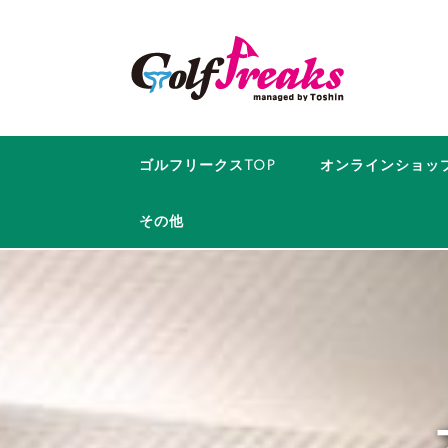
コ
ン
テ
ン
ツ
へ
ス
ゴルフリークスTOP
オンラインショッ
キ
ッ
その他
プ