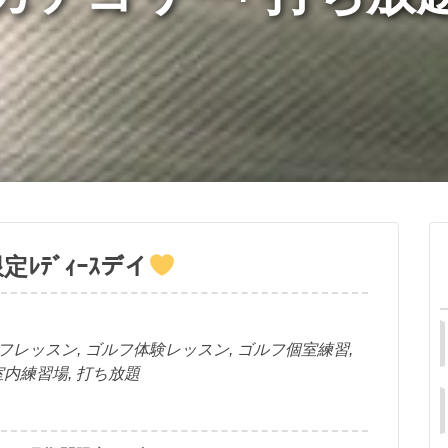
定ﾚﾃﾞｨｰｽデイ
フレッスン
,
ゴルフ体験レッスン
,
ゴルフ個室練習
,
室内練習場
,
打ち放題