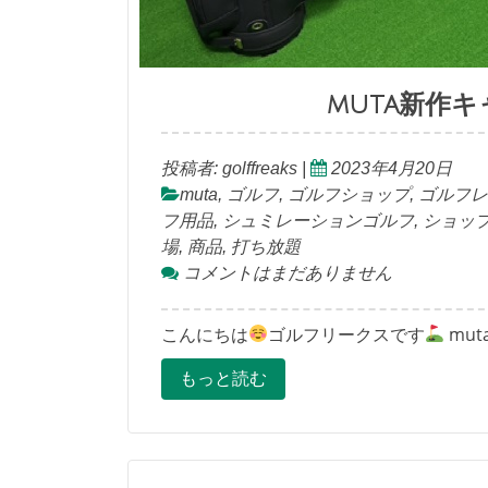
muta新作
投稿者:
golffreaks
|
2023年4月20日
muta
,
ゴルフ
,
ゴルフショップ
,
ゴルフレ
フ用品
,
シュミレーションゴルフ
,
ショッ
場
,
商品
,
打ち放題
コメントはまだありません
こんにちは
ゴルフリークスです
mu
もっと読む