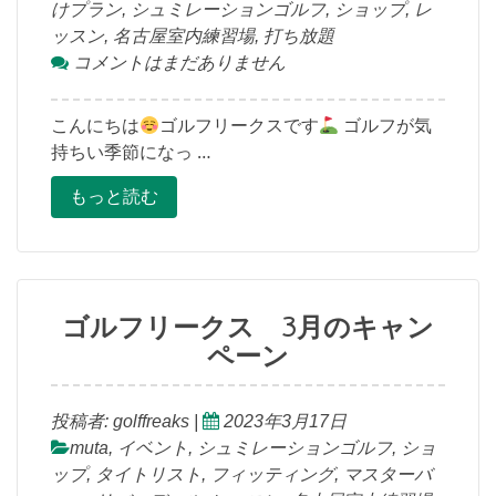
けプラン
,
シュミレーションゴルフ
,
ショップ
,
レ
ッスン
,
名古屋室内練習場
,
打ち放題
コメントはまだありません
こんにちは
ゴルフリークスです
ゴルフが気
持ちい季節になっ …
もっと読む
ゴルフリークス 3月のキャン
ペーン
投稿者:
golffreaks
|
2023年3月17日
muta
,
イベント
,
シュミレーションゴルフ
,
ショ
ップ
,
タイトリスト
,
フィッティング
,
マスターバ