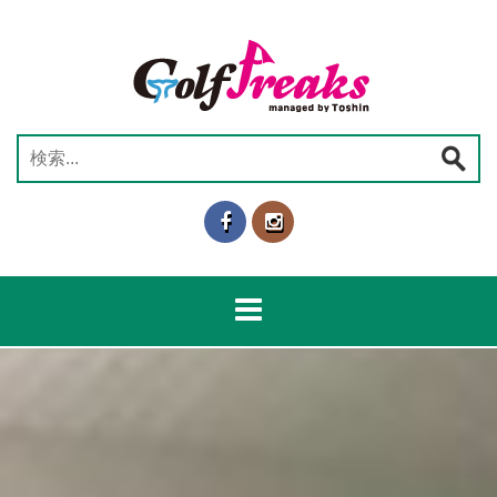
コ
ン
テ
ン
ツ
へ
検
ス
索:
キ
ッ
プ