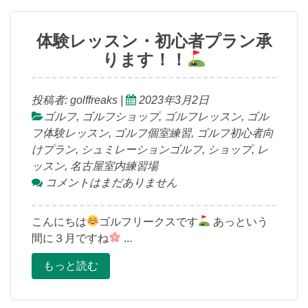
体験レッスン・初心者プラン承
ります！！
投稿者:
golffreaks
|
2023年3月2日
ゴルフ
,
ゴルフショップ
,
ゴルフレッスン
,
ゴル
フ体験レッスン
,
ゴルフ個室練習
,
ゴルフ初心者向
けプラン
,
シュミレーションゴルフ
,
ショップ
,
レ
ッスン
,
名古屋室内練習場
コメントはまだありません
こんにちは
ゴルフリークスです
あっという
間に３月ですね
…
もっと読む