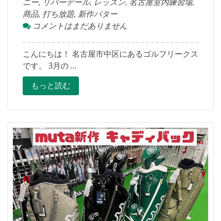
ニー
,
リバーデール
,
レッスン
,
名古屋室内練習場
,
商品
,
打ち放題
,
新作パター
コメントはまだありません
こんにちは！ 名古屋市中区にあるゴルフリークス
です。 3月の …
もっと読む