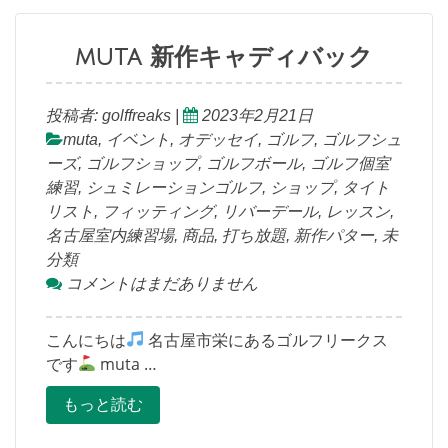
muta 新作キャディバック
投稿者:
golffreaks
|
2023年2月21日
muta
,
イベント
,
オデッセイ
,
ゴルフ
,
ゴルフシュ
ーズ
,
ゴルフショップ
,
ゴルフボール
,
ゴルフ個室
練習
,
シュミレーションゴルフ
,
ショップ
,
タイト
リスト
,
フィッティング
,
リバーデール
,
レッスン
,
名古屋室内練習場
,
商品
,
打ち放題
,
新作パター
,
未
分類
コメントはまだありません
こんにちは
名古屋市栄にあるゴルフリークス
です
muta …
もっと読む