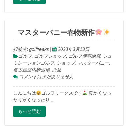
マスターバニー春物新作
投稿者:
golffreaks
|
2023年3月13日
ゴルフ
,
ゴルフショップ
,
ゴルフ個室練習
,
シュ
ミレーションゴルフ
,
ショップ
,
マスターバニー
,
名古屋室内練習場
,
商品
コメントはまだありません
こんにちは
ゴルフリークスです
暖かくなっ
たり寒くなったり …
もっと読む