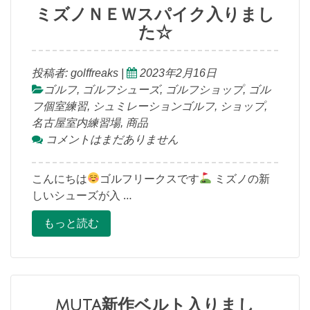
ミズノＮＥＷスパイク入りまし
た☆
投稿者:
golffreaks
|
2023年2月16日
ゴルフ
,
ゴルフシューズ
,
ゴルフショップ
,
ゴル
フ個室練習
,
シュミレーションゴルフ
,
ショップ
,
名古屋室内練習場
,
商品
コメントはまだありません
こんにちは
ゴルフリークスです
ミズノの新
しいシューズが入 …
もっと読む
muta新作ベルト入りまし