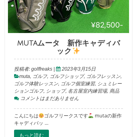
mutaムータ 新作キャディバ
ック
投稿者:
golffreaks
|
2023年3月15日
muta
,
ゴルフ
,
ゴルフショップ
,
ゴルフレッスン
,
ゴルフ体験レッスン
,
ゴルフ個室練習
,
シュミレー
ションゴルフ
,
ショップ
,
名古屋室内練習場
,
商品
コメントはまだありません
こんにちは
ゴルフリークスです
mutaの新作
キャディバッ …
もっと読む