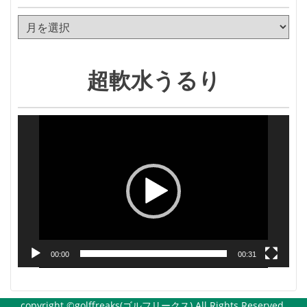
ア
ー
カ
イ
超軟水うるり
ブ
動
画
プ
レ
ー
ヤ
ー
00:00
00:31
copyright ©golffreaks(ゴルフリークス) All Rights Reserved.