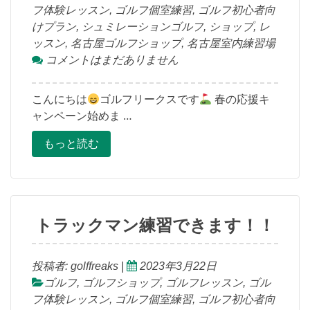
フ体験レッスン
,
ゴルフ個室練習
,
ゴルフ初心者向
けプラン
,
シュミレーションゴルフ
,
ショップ
,
レ
ッスン
,
名古屋ゴルフショップ
,
名古屋室内練習場
コメントはまだありません
こんにちは
ゴルフリークスです
春の応援キ
ャンペーン始めま …
もっと読む
トラックマン練習できます！！
投稿者:
golffreaks
|
2023年3月22日
ゴルフ
,
ゴルフショップ
,
ゴルフレッスン
,
ゴル
フ体験レッスン
,
ゴルフ個室練習
,
ゴルフ初心者向