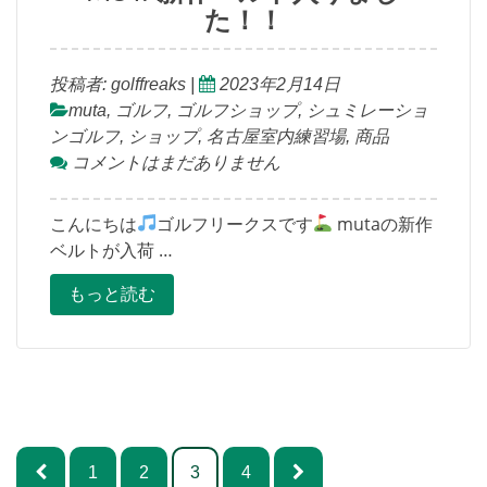
た！！
投稿者:
golffreaks
|
2023年2月14日
muta
,
ゴルフ
,
ゴルフショップ
,
シュミレーショ
ンゴルフ
,
ショップ
,
名古屋室内練習場
,
商品
コメントはまだありません
こんにちは
ゴルフリークスです
mutaの新作
ベルトが入荷 …
もっと読む
投
1
2
3
4