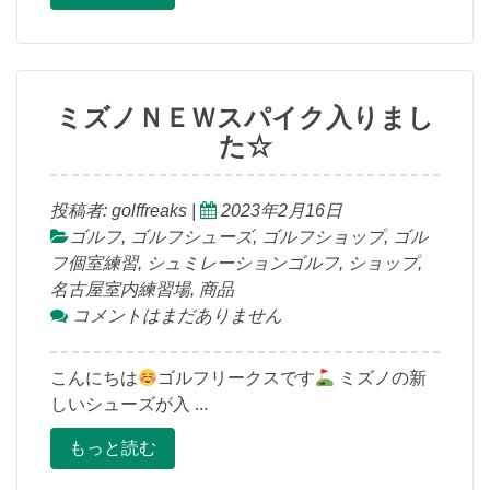
ミズノＮＥＷスパイク入りまし
た☆
投稿者:
golffreaks
|
2023年2月16日
ゴルフ
,
ゴルフシューズ
,
ゴルフショップ
,
ゴル
フ個室練習
,
シュミレーションゴルフ
,
ショップ
,
名古屋室内練習場
,
商品
コメントはまだありません
こんにちは
ゴルフリークスです
ミズノの新
しいシューズが入 …
もっと読む