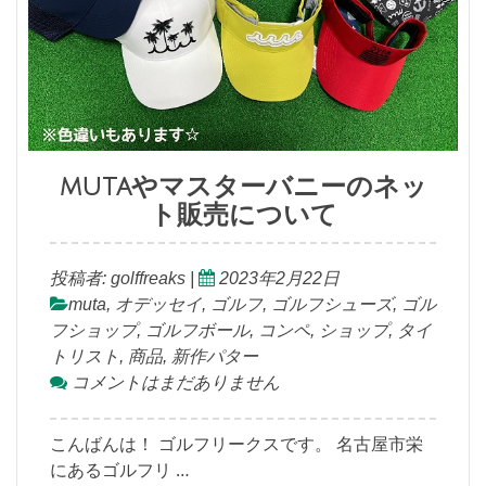
mutaやマスターバニーのネッ
ト販売について
投稿者:
golffreaks
|
2023年2月22日
muta
,
オデッセイ
,
ゴルフ
,
ゴルフシューズ
,
ゴル
フショップ
,
ゴルフボール
,
コンペ
,
ショップ
,
タイ
トリスト
,
商品
,
新作パター
コメントはまだありません
こんばんは！ ゴルフリークスです。 名古屋市栄
にあるゴルフリ …