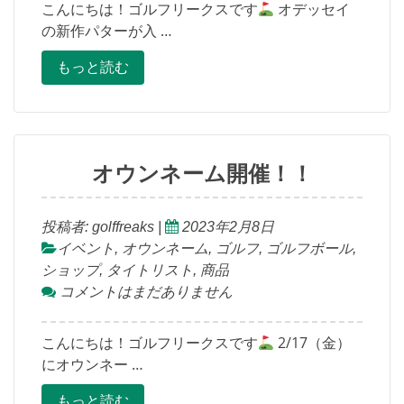
こんにちは！ゴルフリークスです
オデッセイ
の新作パターが入 …
もっと読む
オウンネーム開催！！
投稿者:
golffreaks
|
2023年2月8日
イベント
,
オウンネーム
,
ゴルフ
,
ゴルフボール
,
ショップ
,
タイトリスト
,
商品
コメントはまだありません
こんにちは！ゴルフリークスです
2/17（金）
にオウンネー …
もっと読む