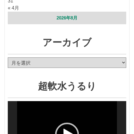
31
« 4月
2026年8月
アーカイブ
ア
ー
カ
イ
超軟水うるり
ブ
動
画
プ
レ
ー