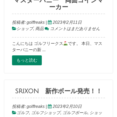
マスターバニー 両面コインマ
ーカー
投稿者:
golffreaks
|
2023年2月11日
ショップ
,
商品
コメントはまだありません
こんにちは ゴルフリークス
です。 本日、マス
ターバニーの新 …
もっと読む
SRIXON 新作ボール発売！！
投稿者:
golffreaks
|
2023年2月10日
ゴルフ
,
ゴルフショップ
,
ゴルフボール
,
ショッ