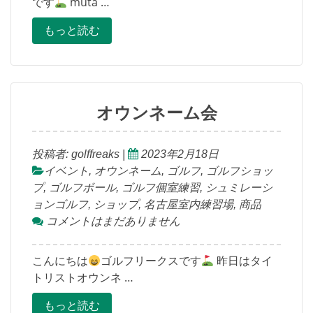
です
muta …
もっと読む
オウンネーム会
投稿者:
golffreaks
|
2023年2月18日
イベント
,
オウンネーム
,
ゴルフ
,
ゴルフショッ
プ
,
ゴルフボール
,
ゴルフ個室練習
,
シュミレーシ
ョンゴルフ
,
ショップ
,
名古屋室内練習場
,
商品
コメントはまだありません
こんにちは
ゴルフリークスです
昨日はタイ
トリストオウンネ …
もっと読む