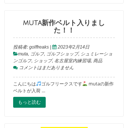
muta新作ベルト入りまし
た！！
投稿者:
golffreaks
|
2023年2月14日
muta
,
ゴルフ
,
ゴルフショップ
,
シュミレーショ
ンゴルフ
,
ショップ
,
名古屋室内練習場
,
商品
コメントはまだありません
こんにちは
ゴルフリークスです
mutaの新作
ベルトが入荷 …
もっと読む