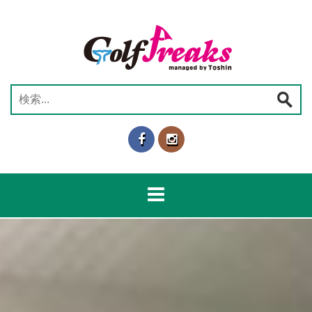
コ
ン
テ
ン
ツ
へ
検
ス
索:
キ
ッ
プ