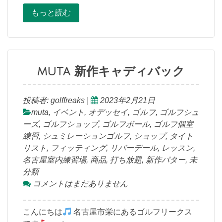
もっと読む
muta 新作キャディバック
投稿者:
golffreaks
|
2023年2月21日
muta
,
イベント
,
オデッセイ
,
ゴルフ
,
ゴルフシュ
ーズ
,
ゴルフショップ
,
ゴルフボール
,
ゴルフ個室
練習
,
シュミレーションゴルフ
,
ショップ
,
タイト
リスト
,
フィッティング
,
リバーデール
,
レッスン
,
名古屋室内練習場
,
商品
,
打ち放題
,
新作パター
,
未
分類
コメントはまだありません
こんにちは
名古屋市栄にあるゴルフリークス