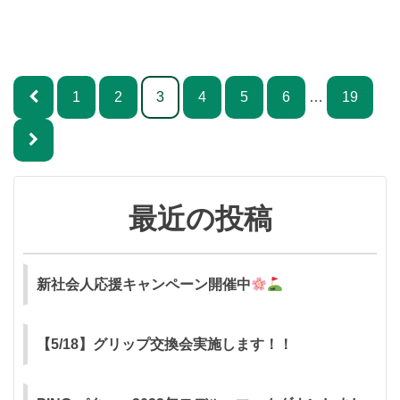
投
1
2
3
4
5
6
…
19
稿
ナ
ビ
ゲ
最近の投稿
ー
シ
新社会人応援キャンペーン開催中
ョ
ン
【5/18】グリップ交換会実施します！！