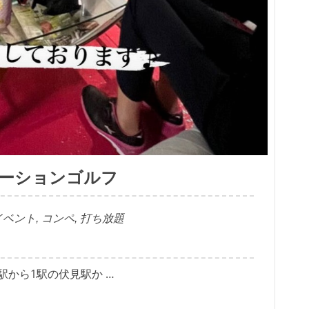
ーションゴルフ
イベント
,
コンペ
,
打ち放題
駅から1駅の伏見駅か …