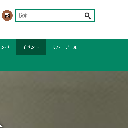
検
索:
コンペ
イベント
リバーデール
ト