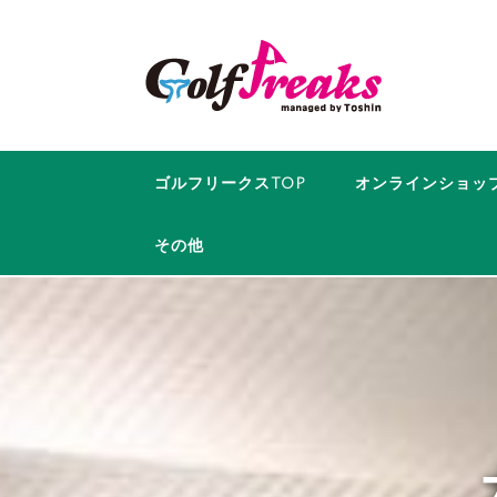
コ
ン
テ
ン
ツ
へ
ス
ゴルフリークスTOP
オンラインショッ
キ
ッ
その他
プ