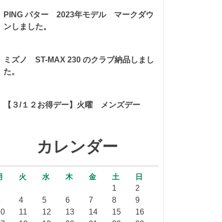
PING パター 2023年モデル マークダウ
ンしました。
ミズノ ST-MAX 230 のクラブ納品しまし
た。
【３/１２お得デー】火曜 メンズデー
カレンダー
月
火
水
木
金
土
日
1
2
3
4
5
6
7
8
9
10
11
12
13
14
15
16