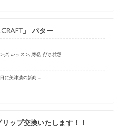
CRAFT」 パター
ング
,
レッスン
,
商品
,
打ち放題
6日に美津濃の新商 …
グリップ交換いたします！！