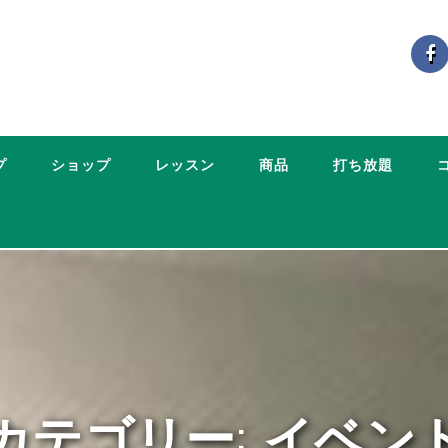
プ
ショップ
レッスン
商品
打ち放題
カテゴリー: イベン