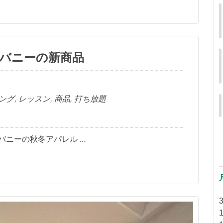
バニーの新商品
ング
,
レッスン
,
商品
,
打ち放題
バニーの秋冬アパレル …