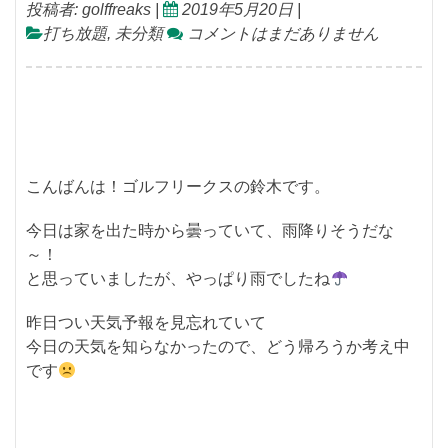
投稿者:
golffreaks
|
2019年5月20日
|
打ち放題
,
未分類
コメントはまだありません
こんばんは！ゴルフリークスの鈴木です。
今日は家を出た時から曇っていて、雨降りそうだな
～！
と思っていましたが、やっぱり雨でしたね
昨日つい天気予報を見忘れていて
今日の天気を知らなかったので、どう帰ろうか考え中
です