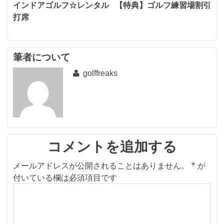
投
インドアゴルフ☆レンタル
【特典】ゴルフ練習場割引
打席
稿
ナ
ビ
筆者について
golffreaks
ゲ
ー
シ
ョ
ン
コメントを追加する
メールアドレスが公開されることはありません。
*
が
付いている欄は必須項目です