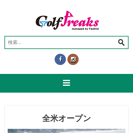
コ
ン
テ
ン
ツ
へ
検
ス
索:
キ
ッ
プ
全米オープン