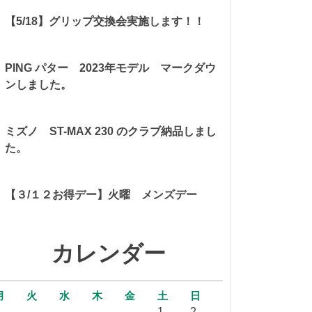
【5/18】グリップ交換会実施します！！
PING パター 2023年モデル マークダウ
ンしました。
ミズノ ST-MAX 230 のクラブ納品しまし
た。
【３/１２お得デー】火曜 メンズデー
カレンダー
月
火
水
木
金
土
日
1
2