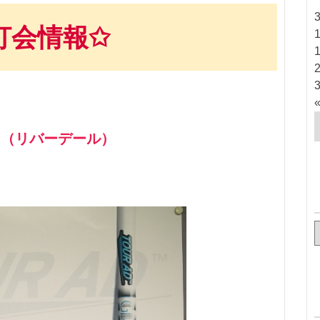
打会情報✩
ン（リバーデール）