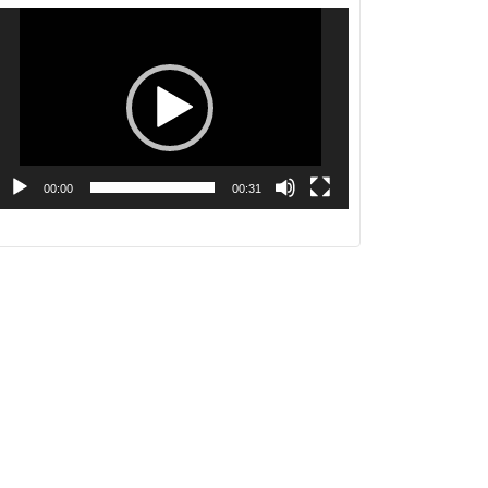
動
画
プ
レ
ー
ヤ
ー
00:00
00:31