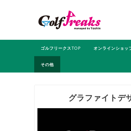
コ
ン
テ
ン
ツ
へ
ス
ゴルフリークスTOP
オンラインショッ
キ
ッ
その他
プ
グラファイトデ