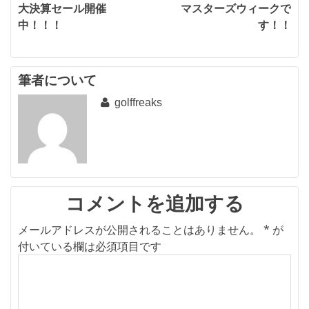
投
大決算セール開催
マスターズウィークで
中！！！
す！！
稿
ナ
ビ
筆者について
golffreaks
ゲ
ー
シ
ョ
ン
コメントを追加する
メールアドレスが公開されることはありません。
*
が
付いている欄は必須項目です