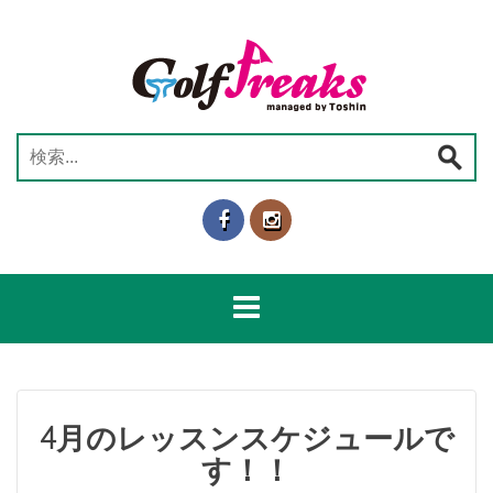
コ
ン
テ
ン
ツ
へ
検
ス
索:
キ
ッ
プ
4月のレッスンスケジュールで
す！！