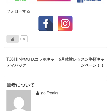
フォローする
0
投
TOSHIN×mutaコラボキャ
6月体験レッスン半額キャ
ディバッグ
ンペーン！！
稿
ナ
ビ
筆者について
golffreaks
ゲ
ー