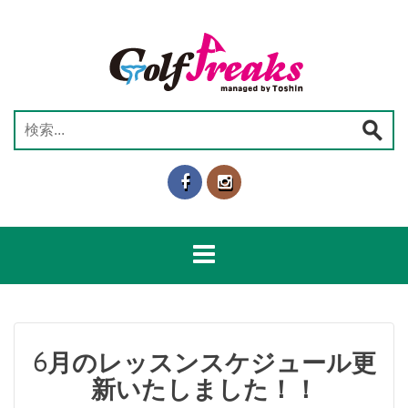
コ
ン
テ
ン
ツ
へ
検
ス
索:
キ
ッ
プ
6月のレッスンスケジュール更
新いたしました！！