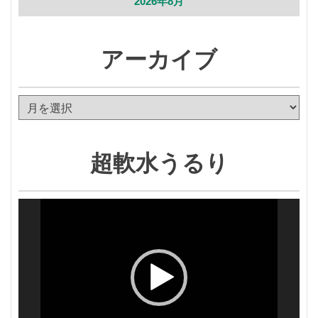
2026年8月
アーカイブ
ア
ー
カ
イ
超軟水うるり
ブ
動
画
プ
レ
ー
ヤ
ー