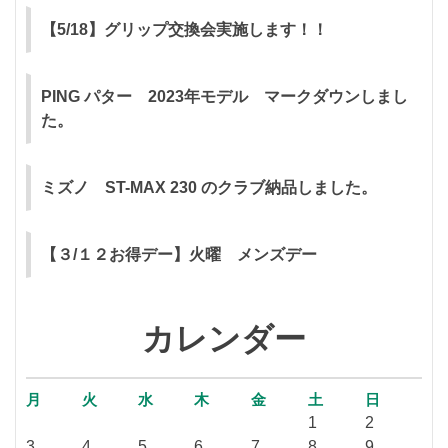
【5/18】グリップ交換会実施します！！
PING パター 2023年モデル マークダウンしまし
た。
ミズノ ST-MAX 230 のクラブ納品しました。
【３/１２お得デー】火曜 メンズデー
カレンダー
月
火
水
木
金
土
日
1
2
3
4
5
6
7
8
9