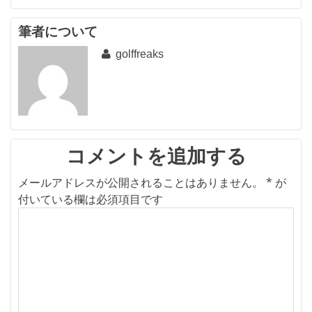
ナ
ビ
筆者について
golffreaks
ゲ
ー
シ
ョ
ン
コメントを追加する
メールアドレスが公開されることはありません。
*
が
付いている欄は必須項目です