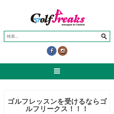
コ
ン
テ
ン
ツ
へ
検
ス
索:
キ
ッ
プ
ゴルフレッスンを受けるならゴ
ルフリークス！！！