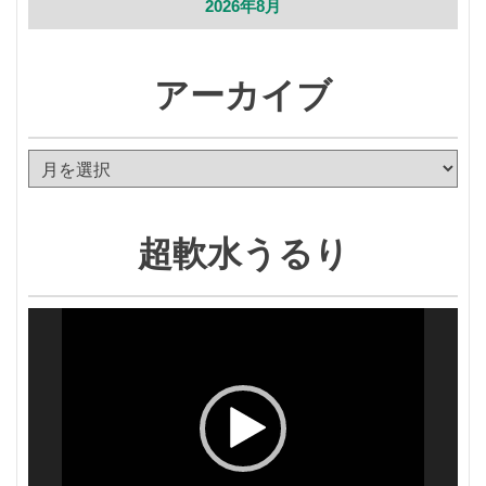
2026年8月
アーカイブ
ア
ー
カ
イ
超軟水うるり
ブ
動
画
プ
レ
ー
ヤ
ー