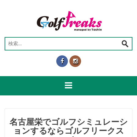
コ
ン
テ
ン
ツ
へ
検
ス
索:
キ
ッ
プ
名古屋栄でゴルフシミュレーシ
ョンするならゴルフリークス