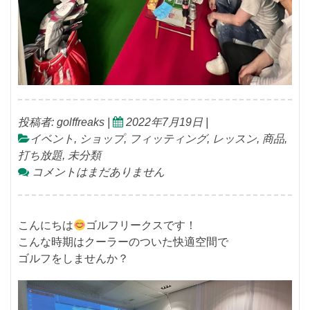
投稿者:
golffreaks
|
2022年7月19日
|
イベント
,
ショップ
,
フィッティング
,
レッスン
,
商品
,
打ち放題
,
未分類
コメントはまだありません
こんにちは
ゴルフリークスです！
こんな時期はクーラーのついた快適空間で
ゴルフをしませんか？