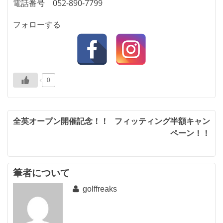
電話番号 052-890-7799
フォローする
0
投
全英オープン開催記念！！
フィッティング半額キャン
ペーン！！
稿
ナ
ビ
筆者について
golffreaks
ゲ
ー