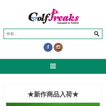
コ
ン
テ
ン
ツ
へ
検
ス
索:
キ
ッ
プ
★新作商品入荷★