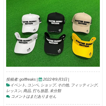
投稿者:
golffreaks
|
2022年9月3日
|
イベント
,
コンペ
,
ショップ
,
その他
,
フィッティング
,
レッスン
,
商品
,
打ち放題
,
未分類
コメントはまだありません