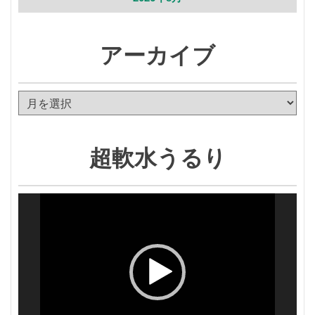
アーカイブ
ア
ー
カ
イ
超軟水うるり
ブ
動
画
プ
レ
ー
ヤ
ー