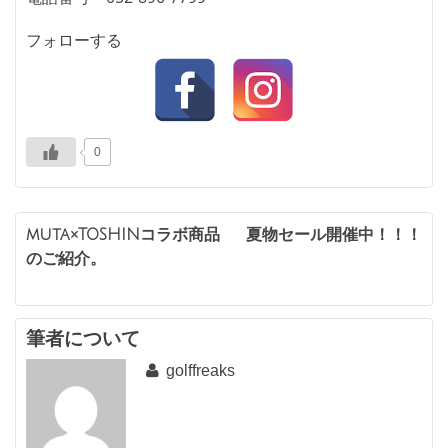
フォローする
0
投
muta×TOSHINコラボ商品
夏物セール開催中！！！
のご紹介。
稿
ナ
ビ
筆者について
golffreaks
ゲ
ー