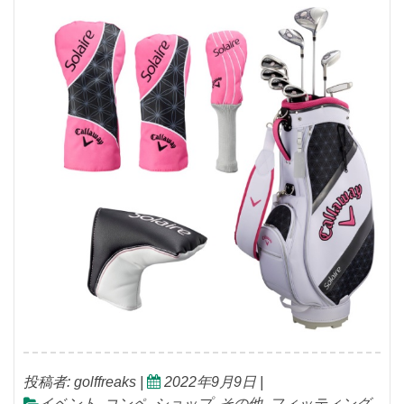
投稿者:
golffreaks
|
2022年9月9日
|
イベント
,
コンペ
,
ショップ
,
その他
,
フィッティング
,