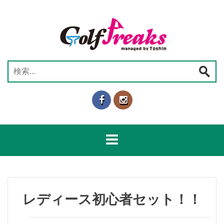
コ
ン
テ
ン
ツ
へ
検
ス
索:
キ
ッ
プ
レディース初心者セット！！