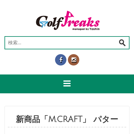
コ
ン
テ
ン
ツ
へ
検
ス
索:
キ
ッ
プ
新商品「M.CRAFT」 パター