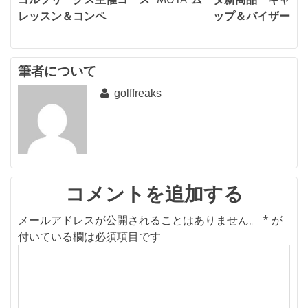
投
レッスン＆コンペ
ップ＆バイザー
稿
ナ
ビ
筆者について
golffreaks
ゲ
ー
シ
ョ
ン
コメントを追加する
メールアドレスが公開されることはありません。
*
が
付いている欄は必須項目です