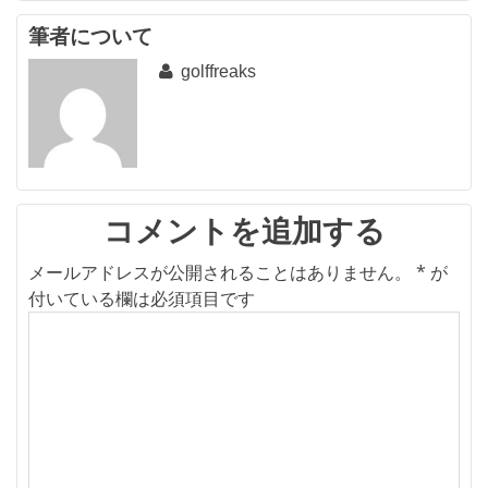
ナ
ビ
筆者について
golffreaks
ゲ
ー
シ
ョ
ン
コメントを追加する
メールアドレスが公開されることはありません。
*
が
付いている欄は必須項目です