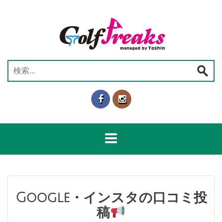
コ
ン
テ
ン
ツ
へ
検
ス
索:
キ
ッ
プ
Google・インスタの口コミ投
稿