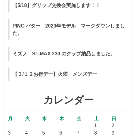
【5/18】グリップ交換会実施します！！
PING パター 2023年モデル マークダウンしまし
た。
ミズノ ST-MAX 230 のクラブ納品しました。
【３/１２お得デー】火曜 メンズデー
カレンダー
月
火
水
木
金
土
日
1
2
3
4
5
6
7
8
9