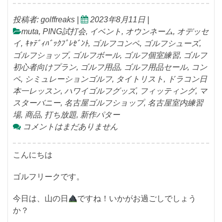
投稿者:
golffreaks
|
2023年8月11日
|
muta
,
PING試打会
,
イベント
,
オウンネーム
,
オデッセ
イ
,
ｷｬﾃﾞｨﾊﾞｯｸﾌﾟﾚｾﾞﾝﾄ
,
ゴルフコンペ
,
ゴルフシューズ
,
ゴルフショップ
,
ゴルフボール
,
ゴルフ個室練習
,
ゴルフ
初心者向けプラン
,
ゴルフ用品
,
ゴルフ用品セール
,
コン
ペ
,
シミュレーションゴルフ
,
タイトリスト
,
ドラコン日
本一レッスン
,
ハワイゴルフグッズ
,
フィッティング
,
マ
スターバニー
,
名古屋ゴルフショップ
,
名古屋室内練習
場
,
商品
,
打ち放題
,
新作パター
コメントはまだありません
こんにちは
ゴルフリークです。
今日は、山の日
ですね！いかがお過ごしでしょう
か？