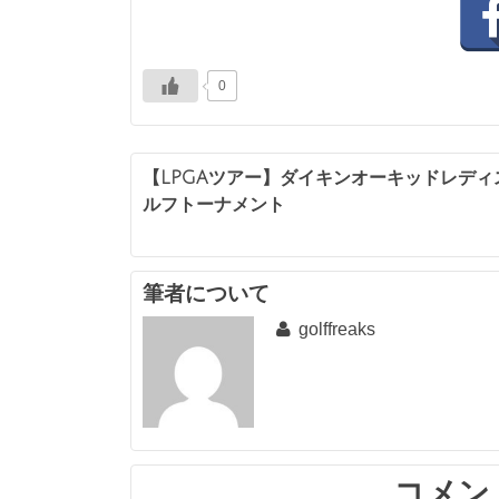
0
投
【LPGAツアー】ダイキンオーキッドレディ
ルフトーナメント
稿
ナ
ビ
筆者について
golffreaks
ゲ
ー
シ
ョ
ン
コメン