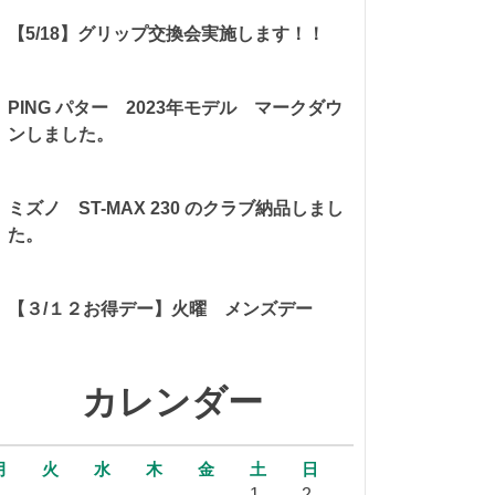
【5/18】グリップ交換会実施します！！
PING パター 2023年モデル マークダウ
ンしました。
ミズノ ST-MAX 230 のクラブ納品しまし
た。
【３/１２お得デー】火曜 メンズデー
カレンダー
月
火
水
木
金
土
日
1
2