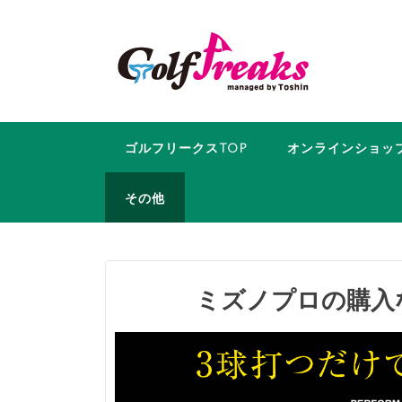
コ
ン
テ
ン
ツ
へ
ス
ゴルフリークスTOP
オンラインショッ
キ
ッ
その他
プ
ミズノプロの購入