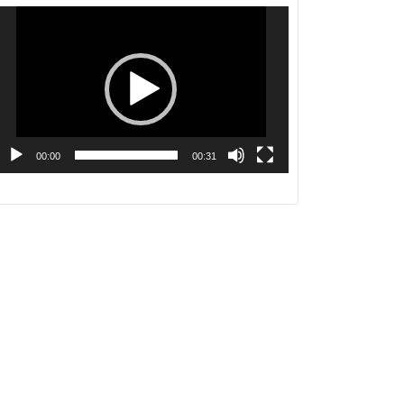
動
画
プ
レ
ー
ヤ
ー
00:00
00:31