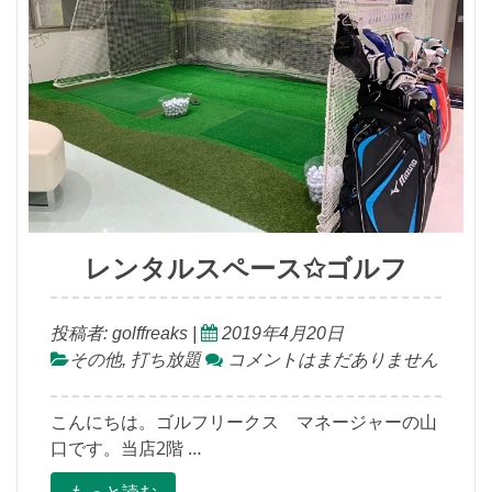
レンタルスペース✩ゴルフ
投稿者:
golffreaks
|
2019年4月20日
その他
,
打ち放題
コメントはまだありません
こんにちは。ゴルフリークス マネージャーの山
口です。当店2階 …