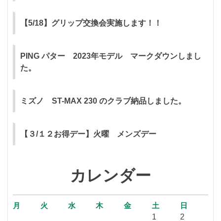
ョ
ン
【5/18】グリップ交換会実施します！！
PING パター 2023年モデル マークダウンしまし
た。
ミズノ ST-MAX 230 のクラブ納品しました。
【３/１２お得デー】火曜 メンズデー
カレンダー
月
火
水
木
金
土
日
1
2