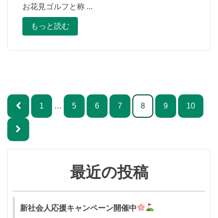
お花見ゴルフと称 …
もっと読む
投
1
…
5
6
7
8
9
10
稿
ナ
ビ
ゲ
最近の投稿
ー
シ
新社会人応援キャンペーン開催中