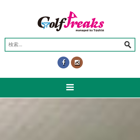
コ
ン
テ
ン
ツ
へ
検
ス
索:
キ
ッ
プ