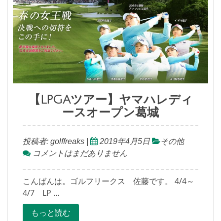
【LPGAツアー】ヤマハレディ
ースオープン葛城
投稿者:
golffreaks
|
2019年4月5日
その他
コメントはまだありません
こんばんは。ゴルフリークス 佐藤です。 4/4～
4/7 LP …
もっと読む