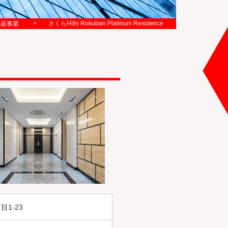
>
さくらHills Rokuban Platinum Residence
動産事業
1-23