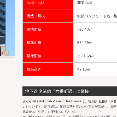
地域・地区
商業地域
構造・規模
鉄筋コンクリート造、地
敷地面積
728.43㎡
建築面積
584.29㎡
延床面積
3931.68㎡
最高高さ
42.10ｍ
地下鉄 名港線「六番町駅」に隣接
さくらHills Rokuban Platinum Residenceは、地下鉄 
ンションです。駅周辺は、閑静な落ち着いた住宅街が広がり、近隣
施設があり生活にも便利なエリアです。
金山駅まで5分、栄駅まで13分、名古屋駅まで23分と主要な駅へ