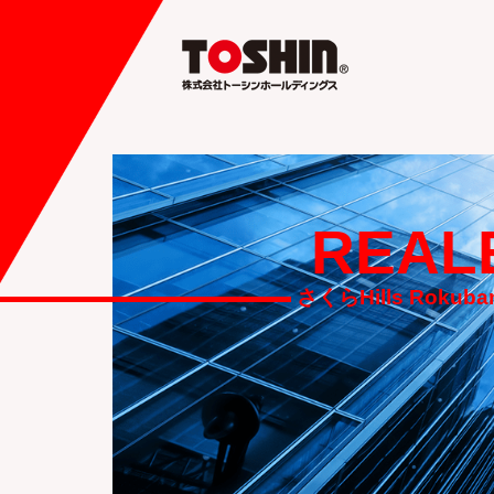
REAL
さくらHills Rokuban