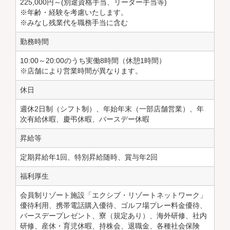
225,000円～(別途資格手当、リーダー手当等)
※年齢・経験を考慮いたします。
※みなし残業代を職務手当に含む
勤務時間
10:00～20:00のうち実働8時間（休憩1時間）
※店舗により営業時間が異なります。
休日
週休2日制（シフト制）、年始年末（一部店舗営業）、年
次有給休暇、慶弔休暇、バースデー休暇
昇給等
定期昇給年1回、特別昇給随時、賞与年2回
福利厚生
会員制リゾート施設「エクシブ・リゾートネットワーク」
優待利用、携帯電話購入優待、ゴルフ場プレー料金優待、
バースデープレゼント、寮（規定あり）、海外研修、社内
研修、産休・育児休暇、持株会、退職金、各種社会保険