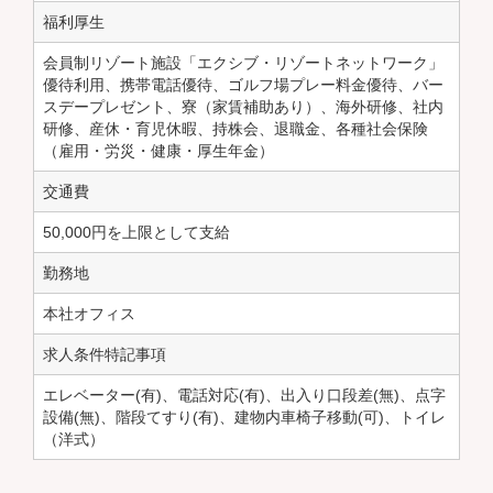
福利厚生
会員制リゾート施設「エクシブ・リゾートネットワーク」
優待利用、携帯電話優待、ゴルフ場プレー料金優待、バー
スデープレゼント、寮（家賃補助あり）、海外研修、社内
研修、産休・育児休暇、持株会、退職金、各種社会保険
（雇用・労災・健康・厚生年金）
交通費
50,000円を上限として支給
勤務地
本社オフィス
求人条件特記事項
エレベーター(有)、電話対応(有)、出入り口段差(無)、点字
設備(無)、階段てすり(有)、建物内車椅子移動(可)、トイレ
（洋式）