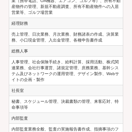
業（携帯電話、OA機器、エアコン、ゴルフ等）、所有不動
産物件の管理、新規不動産調査、所有不動産物件への入居
営業等、ゴルフ場営業
経理財務
売上管理、日次業務、月次業務、財務諸表の作成、決算業
務、小口現金管理、入出金管理、各種申告書作成
総務人事
人事管理、社会保険手続き、給料計算、採用活動、株式関
連業務、会社行事運営、諸規定管理、庶務業務、基幹シス
テム及びネットワークの運用管理、デザイン製作、Webサ
イトの企画・製作
社長室
秘書、スケジュール管理、決裁書類の管理、来客応対、特
命事項等
内部監査
内部監査業務全般、監査の実施報告書作成、指摘事項のフ