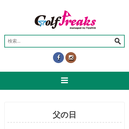
コ
ン
テ
ン
ツ
へ
検
ス
索:
キ
ッ
プ
父の日