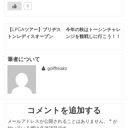
0
投
【LPGAツアー】ブリヂス
今年の秋はトーシンチャレ
トンレディスオープン
ンジを観戦しに行こう！！
稿
ナ
ビ
筆者について
golffreaks
ゲ
ー
シ
ョ
ン
コメントを追加する
メールアドレスが公開されることはありません。
*
が