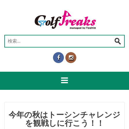
コ
ン
テ
ン
ツ
へ
検
ス
索:
キ
ッ
プ
今年の秋はトーシンチャレンジ
を観戦しに行こう！！