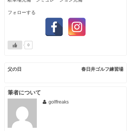
フォローする
0
投
父の日
春日井ゴルフ練習場
稿
ナ
筆者について
ビ
golffreaks
ゲ
ー