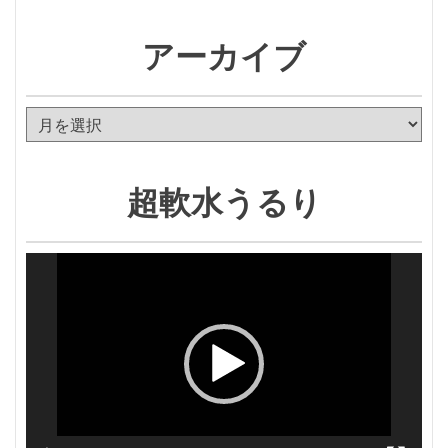
アーカイブ
ア
ー
カ
イ
超軟水うるり
ブ
動
画
プ
レ
ー
ヤ
ー