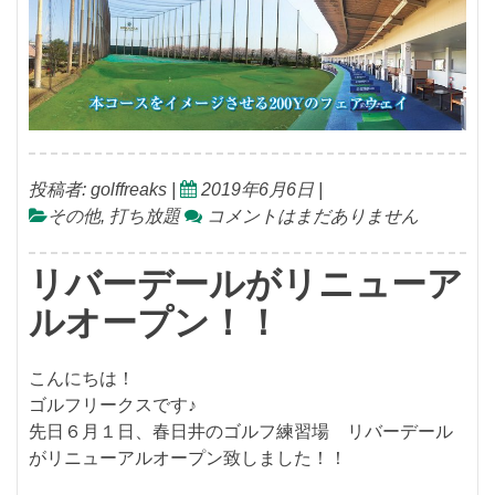
投稿者:
golffreaks
|
2019年6月6日
|
その他
,
打ち放題
コメントはまだありません
リバーデールがリニューア
ルオープン！！
こんにちは！
ゴルフリークスです♪
先日６月１日、春日井のゴルフ練習場 リバーデール
がリニューアルオープン致しました！！