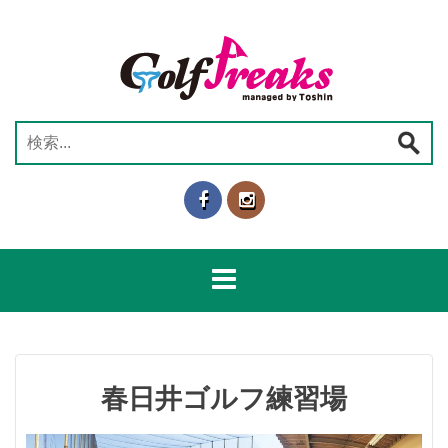
コ
ン
テ
ン
ツ
へ
検
ス
索:
キ
ッ
プ
春日井ゴルフ練習場