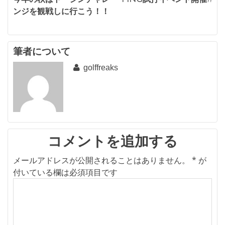
投
ンジを観戦しに行こう！！
稿
ナ
ビ
筆者について
golffreaks
ゲ
ー
シ
ョ
ン
コメントを追加する
メールアドレスが公開されることはありません。
*
が
付いている欄は必須項目です