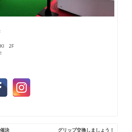
KI 2F
！
催決
グリップ交換しましょう！