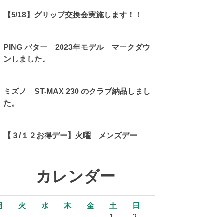
【5/18】グリップ交換会実施します！！
PING パター 2023年モデル マークダウ
ンしました。
ミズノ ST-MAX 230 のクラブ納品しまし
た。
【３/１２お得デー】火曜 メンズデー
カレンダー
月
火
水
木
金
土
日
1
2