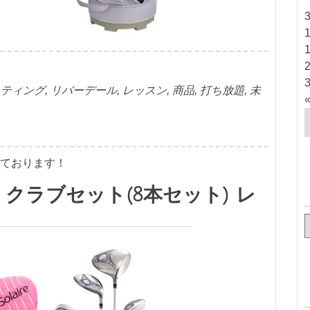
ッティング
,
リバーデール
,
レッスン
,
商品
,
打ち放題
,
未
ております！
クラブセット(8本セット) レ