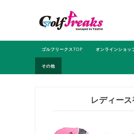
コ
ン
テ
ン
ツ
へ
ス
ゴルフリークスTOP
オンラインショッ
キ
ッ
その他
プ
レディース