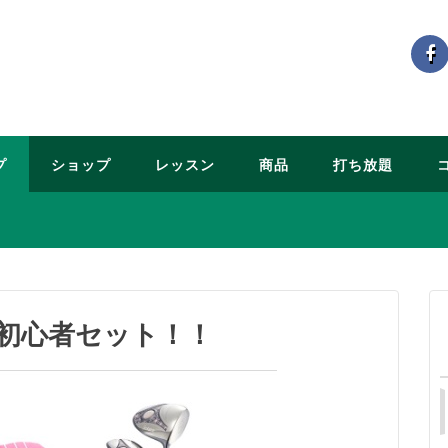
プ
ショップ
レッスン
商品
打ち放題
初心者セット！！