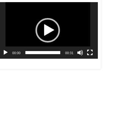
動
画
プ
レ
ー
ヤ
ー
00:00
00:31