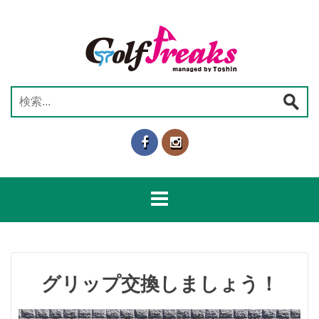
コ
ン
テ
ン
ツ
へ
検
ス
索:
キ
ッ
プ
グリップ交換しましょう！