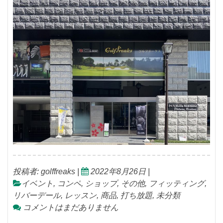
投稿者:
golffreaks
|
2022年8月26日
|
イベント
,
コンペ
,
ショップ
,
その他
,
フィッティング
,
リバーデール
,
レッスン
,
商品
,
打ち放題
,
未分類
コメントはまだありません