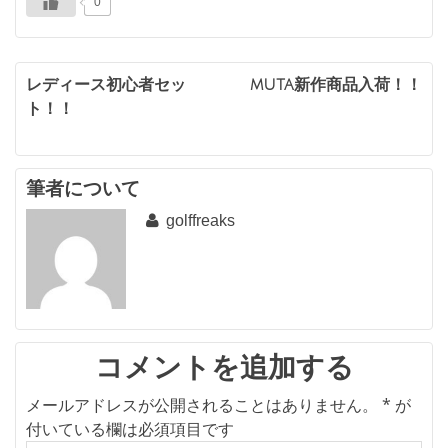
0
投
レディース初心者セッ
muta新作商品入荷！！
ト！！
稿
ナ
ビ
筆者について
golffreaks
ゲ
ー
シ
ョ
ン
コメントを追加する
メールアドレスが公開されることはありません。
*
が
付いている欄は必須項目です