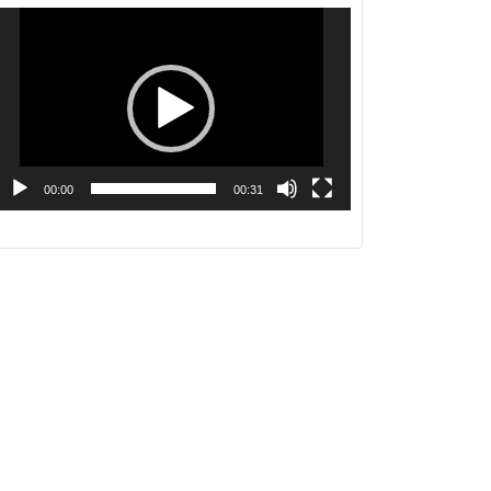
動
画
プ
レ
ー
ヤ
ー
00:00
00:31