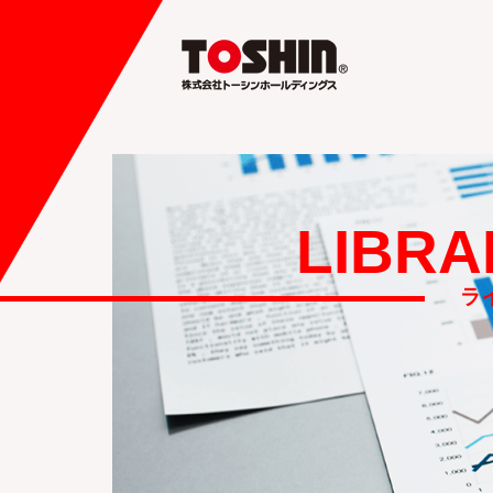
LIBRA
ラ