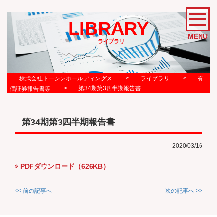
LIBRARY
MENU
ライブラリ
>
>
株式会社トーシンホールディングス
ライブラリ
有
>
第34期第3四半期報告書
価証券報告書等
第34期第3四半期報告書
2020/03/16
PDFダウンロード（626KB）
<< 前の記事へ
次の記事へ >>