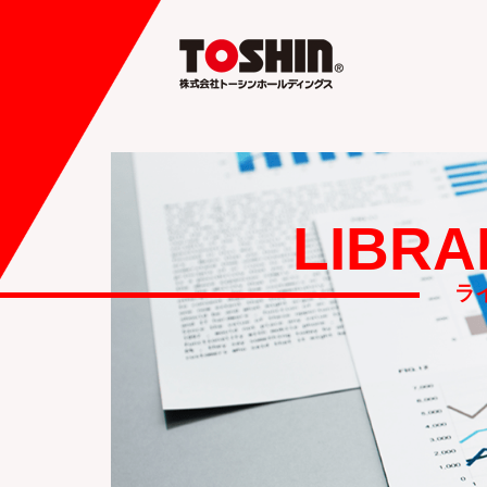
LIBRA
ラ