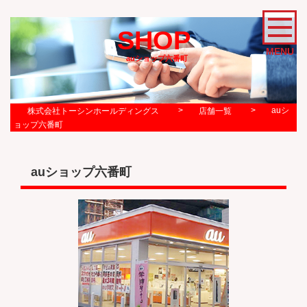
SHOP
MENU
auショップ六番町
>
>
auシ
株式会社トーシンホールディングス
店舗一覧
ョップ六番町
auショップ六番町