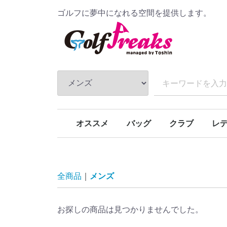
ゴルフに夢中になれる空間を提供します。
オススメ
バッグ
クラブ
レ
新商品
季節商品
特価商品
キャディバッグ
ボストンバッグ
トートバッグ
カートバッグ
ドライバー
フェアウェイウ
ユーティリティ
アイアン
ウェッジ
パター
全商品
メンズ
お探しの商品は見つかりませんでした。