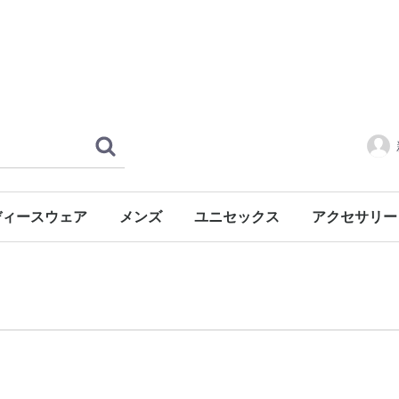
ディースウェア
メンズ
ユニセックス
アクセサリー
ッド
キャディバッグ
ブルゾン・ジャケット
ベスト
シャツ
ポロシャツ
ニット
パンツ
ベルト
ブルゾン・ジャケット
ベスト
ポロシャツ
ニット
パンツ
キャップ
ボール
グローブ
ヘッドカバー
シューズケー