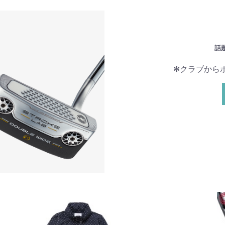
話
✻クラブから