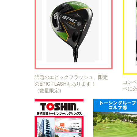
話題のエピックフラッシュ、限定
コン
のEPIC FLASHもあります！
ペに
（数量限定）