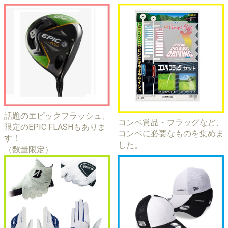
話題のエピックフラッシュ、
コンペ賞品・フラッグなど、
限定のEPIC FLASHもありま
コンペに必要なものを集めま
す！
した。
（数量限定）