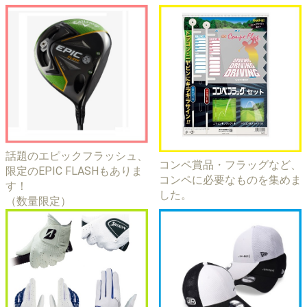
話題のエピックフラッシュ、
コンペ賞品・フラッグなど、
限定のEPIC FLASHもありま
コンペに必要なものを集めま
す！
した。
（数量限定）