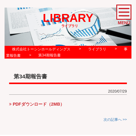
LIBRARY
MENU
ライブラリ
>
>
株式会社トーシンホールディングス
ライブラリ
事
>
第34期報告書
業報告書
第34期報告書
2020/07/29
PDFダウンロード（2MB）
次の記事へ >>